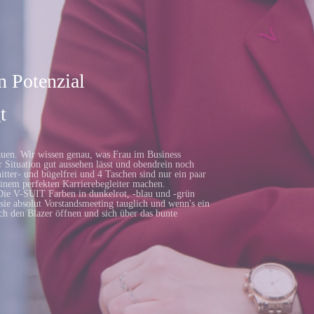
1st Virtual Conference
ABOUT
GOAL 2022: Studie
PRESSE
n Potenzial
t
uen. Wir wissen genau, was Frau im Business
r Situation gut aussehen lässt und obendrein noch
itter- und bügelfrei und 4 Taschen sind nur ein paar
inem perfekten Karrierebegleiter machen.
Die V-SUIT Farben in dunkelrot, -blau und -grün
sie absolut Vorstandsmeeting tauglich und wenn's ein
ach den Blazer öffnen und sich über das bunte