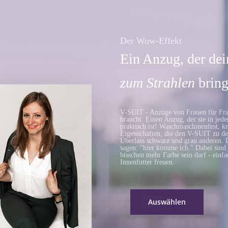
Der Wow-Effekt
Ein Anzug, der dei
zum Strahlen
bring
V-SUIT - Anzüge von Frauen für Fra
braucht. Einen Anzug, der sie in jede
praktisch ist! Waschmaschinenfest, kn
Eigenschaften, die den V-SUIT zu de
Überlass schwarz und grau anderen. 
sagen: "hier komme ich." Dabei sind 
bisschen mehr Farbe sein darf - einf
Innenfutter freuen.
Auswählen